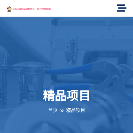
精品项目
首页
精品项目