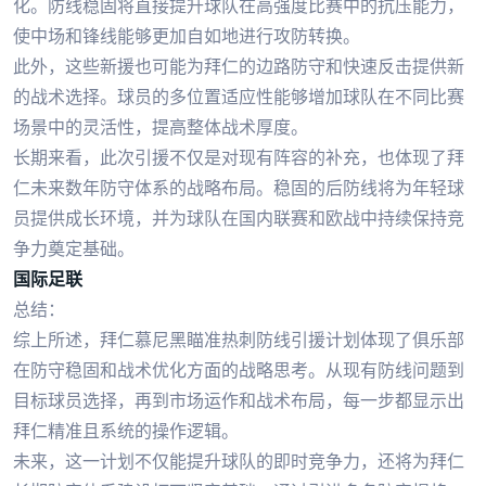
化。防线稳固将直接提升球队在高强度比赛中的抗压能力，
使中场和锋线能够更加自如地进行攻防转换。
此外，这些新援也可能为拜仁的边路防守和快速反击提供新
的战术选择。球员的多位置适应性能够增加球队在不同比赛
场景中的灵活性，提高整体战术厚度。
长期来看，此次引援不仅是对现有阵容的补充，也体现了拜
仁未来数年防守体系的战略布局。稳固的后防线将为年轻球
员提供成长环境，并为球队在国内联赛和欧战中持续保持竞
争力奠定基础。
国际足联
总结：
综上所述，拜仁慕尼黑瞄准热刺防线引援计划体现了俱乐部
在防守稳固和战术优化方面的战略思考。从现有防线问题到
目标球员选择，再到市场运作和战术布局，每一步都显示出
拜仁精准且系统的操作逻辑。
未来，这一计划不仅能提升球队的即时竞争力，还将为拜仁