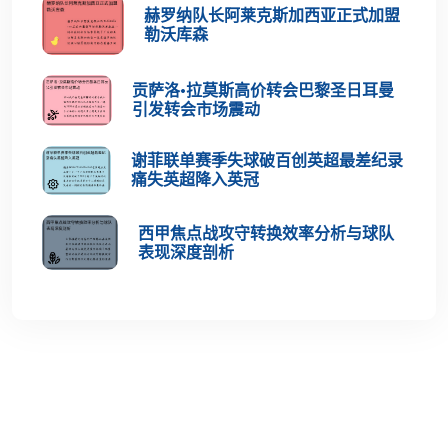
赫罗纳队长阿莱克斯加西亚正式加盟
勒沃库森
贡萨洛·拉莫斯高价转会巴黎圣日耳曼
引发转会市场震动
谢菲联单赛季失球破百创英超最差纪录
痛失英超降入英冠
西甲焦点战攻守转换效率分析与球队
表现深度剖析