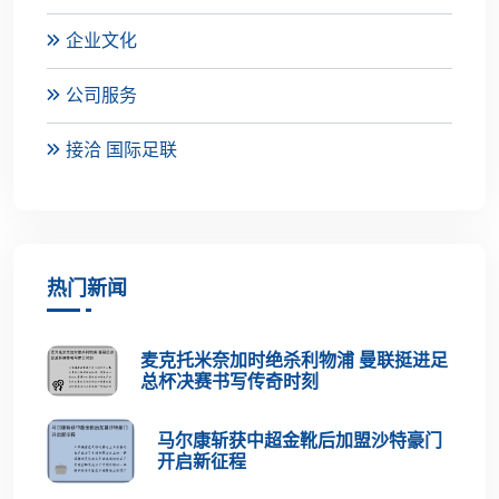
企业文化
公司服务
接洽 国际足联
热门新闻
麦克托米奈加时绝杀利物浦 曼联挺进足
总杯决赛书写传奇时刻
马尔康斩获中超金靴后加盟沙特豪门
开启新征程