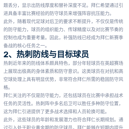
题丢分，显示出防线厚度和替补深度不足。拜仁希望通过引
进具备丰富比赛经验的防守球员来增强阵容抗压能力。
此外，随着现代足球对后卫的要求不断提升，不仅仅是传统
的防守能力，球员的组织能力、传球精度以及对比赛节奏的
控制也成为重要考量。因此，补强防线已经成为拜仁新赛季
备战的核心任务之一。
2、热刺防线与目标球员
热刺近年来的防线体系颇具特色，部分年轻球员在英超赛场
上展现出极高的身体素质和防守意识。这类球员在对抗和高
空球处理上具有明显优势，非常符合拜仁所需的稳固防守风
格。
拜仁关注的不仅是防守能力，还包括球员在比赛中承担战术
任务的灵活性。热刺阵中多名后卫可以胜任多种防守位置，
这为拜仁引进提供了更多战术选择和人员轮换可能。
此外，这些球员的年龄和发展潜力也符合拜仁长期规划。通
过引入处于职业黄金期的防守球员，拜仁能够在短期内提升