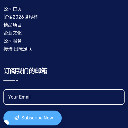
公司首页
解读2026世界杯
精品项目
企业文化
公司服务
接洽 国际足联
订阅我们的邮箱
Subscribe Now