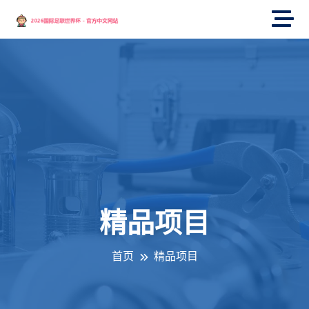
精品项目
首页
精品项目