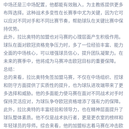
中场还是三中场配置，他都能有效融入，为主教练提供更多
布阵选择。这种战术多变性在长赛季中尤为关键，因为它可
以应对不同对手和不同比赛节奏，帮助球队在关键比赛中保
持优势。
此外，拉比奥特的加盟也对马赛的心理层面产生积极作用。
球队在面对欧冠资格竞争压力时，多了一位经验丰富、能力
全面的中场核心，可以增强球员信心，提升团队凝聚力。在
未来的赛季中，他将成为马赛冲击欧冠目标的重要保障。
总结：
总的来看，拉比奥特免签加盟马赛，不仅在中场组织、控球
和防守方面提供了实质性的提升，也为球队进攻端带来了更
多选择和威胁。他的多面能力使马赛在面对不同战术对手时
保持灵活应对，为球队争夺欧冠资格增添了强有力的保障。
此外，拉比奥特的丰富经验和领导力，也在精神层面提升了
球队整体素质。他不仅是战术执行者，更是更衣室的榜样和
年轻球员的导师。综合来看，他的加盟标志着马赛在冲击欧