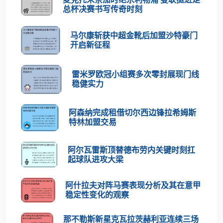
总杯决赛书写传奇时刻
马尔康斩获中超金靴后加盟沙特豪门
开启新征程
雷米罗欧冠小组赛多次零封展现门线
稳健实力
阿森纳完成租借切尔西边锋拉希姆斯
特林加盟交易
阿尔瓦雷斯顶替德布劳内关键时刻扛
起球队进攻大梁
阿什拉夫对阵马赛表现分析及其在意甲
稳定性变化的观察
那不勒斯新星克瓦拉茨赫利亚连续三场