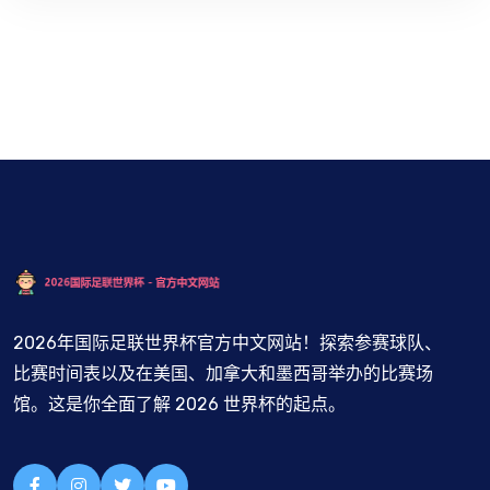
2026年国际足联世界杯官方中文网站！探索参赛球队、
比赛时间表以及在美国、加拿大和墨西哥举办的比赛场
馆。这是你全面了解 2026 世界杯的起点。