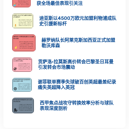
获全场最佳表现引关注
迪亚斯以4500万欧元加盟利物浦成队
史引援新标杆
赫罗纳队长阿莱克斯加西亚正式加盟
勒沃库森
贡萨洛·拉莫斯高价转会巴黎圣日耳曼
引发转会市场震动
谢菲联单赛季失球破百创英超最差纪录
痛失英超降入英冠
西甲焦点战攻守转换效率分析与球队
表现深度剖析