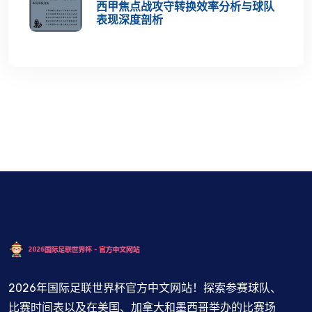
西甲焦点战攻守转换效率分析与球队
表现深度剖析
2026年国际足联世界杯官方中文网站！探索参赛球队、
比赛时间表以及在美国、加拿大和墨西哥举办的比赛场