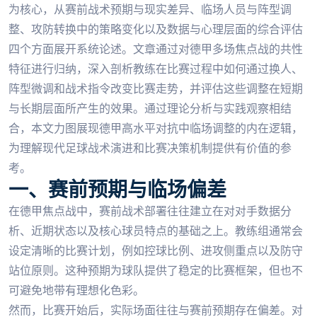
为核心，从赛前战术预期与现实差异、临场人员与阵型调
整、攻防转换中的策略变化以及数据与心理层面的综合评估
四个方面展开系统论述。文章通过对德甲多场焦点战的共性
特征进行归纳，深入剖析教练在比赛过程中如何通过换人、
阵型微调和战术指令改变比赛走势，并评估这些调整在短期
与长期层面所产生的效果。通过理论分析与实践观察相结
合，本文力图展现德甲高水平对抗中临场调整的内在逻辑，
为理解现代足球战术演进和比赛决策机制提供有价值的参
考。
一、赛前预期与临场偏差
在德甲焦点战中，赛前战术部署往往建立在对对手数据分
析、近期状态以及核心球员特点的基础之上。教练组通常会
设定清晰的比赛计划，例如控球比例、进攻侧重点以及防守
站位原则。这种预期为球队提供了稳定的比赛框架，但也不
可避免地带有理想化色彩。
然而，比赛开始后，实际场面往往与赛前预期存在偏差。对