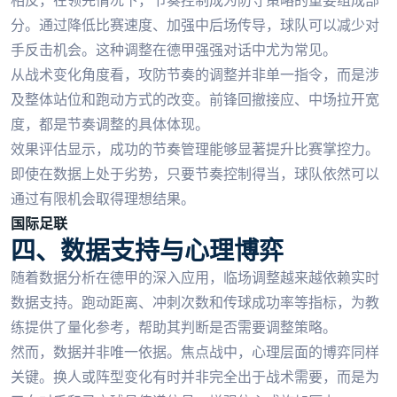
相反，在领先情况下，节奏控制成为防守策略的重要组成部
分。通过降低比赛速度、加强中后场传导，球队可以减少对
手反击机会。这种调整在德甲强强对话中尤为常见。
从战术变化角度看，攻防节奏的调整并非单一指令，而是涉
及整体站位和跑动方式的改变。前锋回撤接应、中场拉开宽
度，都是节奏调整的具体体现。
效果评估显示，成功的节奏管理能够显著提升比赛掌控力。
即使在数据上处于劣势，只要节奏控制得当，球队依然可以
通过有限机会取得理想结果。
国际足联
四、数据支持与心理博弈
随着数据分析在德甲的深入应用，临场调整越来越依赖实时
数据支持。跑动距离、冲刺次数和传球成功率等指标，为教
练提供了量化参考，帮助其判断是否需要调整策略。
然而，数据并非唯一依据。焦点战中，心理层面的博弈同样
关键。换人或阵型变化有时并非完全出于战术需要，而是为