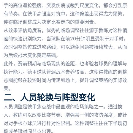
手的高位逼抢强度、突发伤病或裁判尺度变化，都会打乱原
有节奏。在德甲高强度对抗中，这种偏差出现得尤为频繁，
使得临场调整成为决定比赛走向的重要因素。
从效果评估角度看，优秀的临场调整往往源于教练对这种偏
差的快速识别能力。当球队在前20分钟明显受制于对手时，
及时调整站位或进攻路线，可以避免问题被持续放大，从而
为后续战术变化奠定基础。
此外，赛前预期与临场现实的差距，也考验着球员的理解与
执行能力。德甲球队普遍战术素养较高，这使得教练的调整
意图能够在较短时间内传递到场上，提升调整策略的实际效
果。
二、人员轮换与阵型变化
人员调整是德甲焦点战中最直观的临场策略之一。通过换
人，教练可以改变比赛节奏、增强某一侧的攻防强度，或针
对对手核心球员进行针对性限制。这种调整往往在下半场初
段或关键时间节点出现。