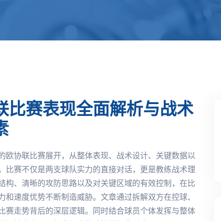
联比赛表现全面解析与战术
素
的欧协联比赛展开，从整体表现、战术设计、关键数据以
。比赛不仅是两支球队实力的直接对话，更是教练战术理
结构、清晰的攻防思路以及对关键区域的有效控制，在比
力和速度优势不断制造威胁。文章通过拆解双方在控球、
比赛走势背后的深层逻辑。同时结合球员个体发挥与整体