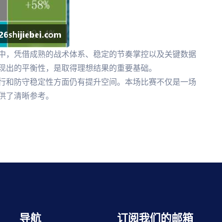
中，凭借成熟的战术体系、稳定的节奏掌控以及关键数据
现出的平衡性，是取得理想结果的重要基础。
行和防守稳定性方面仍有提升空间。本场比赛不仅是一场
供了清晰参考。
导航
订阅我们的邮箱