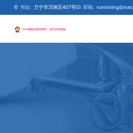
地址:
万宁市沉味区407号
邮箱:
vanishing@mac