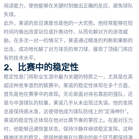
阅读能力，使他能够在关键时刻做出正确的反应，避免球队
失球。
此外，莱诺的反应速度也是他的一大优势。他经常能够在短
时间内做出改变站位或扑救动作，从而化解对方的进攻威
胁。在多次一对一的情况下，莱诺通过精准的判断和果断的
出击，成功地化解了对方球员的单刀球，展现了顶级门将应
有的技术水平。
2、比赛中的稳定性
稳定性是门将职业生涯中最为关键的特质之一，尤其是在英
超这种竞争激烈的联赛中。莱诺的稳定性体现在多个方面，
首先是他在赛季中的表现。无论是面对排名靠前的强队，还
是与中游球队的较量，莱诺几乎从未出现过失误。他的发挥
总是保持高水准，这使得他成为球队防线上的“定海神针”。
莱诺的稳定性还体现在他对比赛节奏的掌控上。在面对压力
时，他能够迅速恢复状态，保持冷静并继续稳定发挥。这种
精神状态的稳定，使得他能够在比赛中的每个环节都保持清