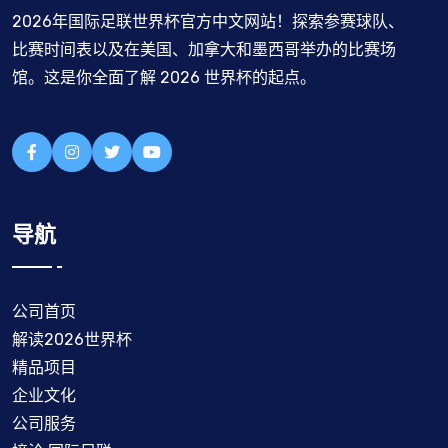
2026年国际足联世界杯官方中文网站！探索参赛球队、
比赛时间表以及在美国、加拿大和墨西哥举办的比赛场
馆。这是你全面了解 2026 世界杯的起点。
导航
公司首页
解读2026世界杯
精品项目
企业文化
公司服务