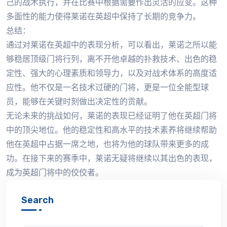
己的战术执行，并在比赛中根据需要作出灵活的应变。这种
多面性的能力使得莱诺在英超中保持了长期的竞争力。
总结：
通过对莱诺在英超中的表现分析，可以看出，莱诺之所以能
够稳居顶级门将行列，离不开他卓越的扑救技术、出色的稳
定性、强大的心理素质和领导力，以及对战术体系的高度适
应性。他不仅是一名技术过硬的门将，更是一位全能型球
员，能够在关键时刻做出决定性的贡献。
无论未来的挑战如何，莱诺的表现已经证明了他在英超门将
中的顶尖地位。他的稳定性和高水平的技术素养将继续帮助
他在英超中占据一席之地，也将为他的球队带来更多的成
功。在接下来的赛季中，莱诺无疑将继续以其出色的表现，
成为英超门将中的佼佼者。
Search