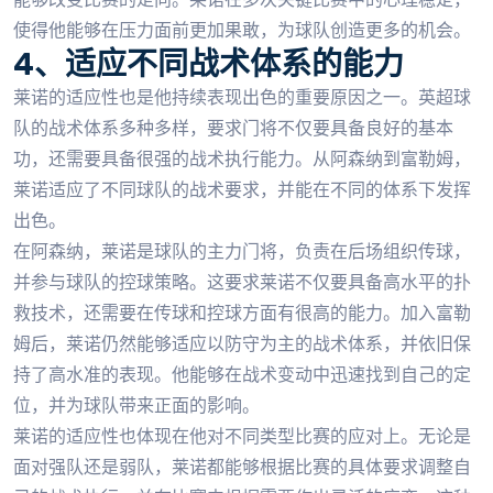
使得他能够在压力面前更加果敢，为球队创造更多的机会。
4、适应不同战术体系的能力
莱诺的适应性也是他持续表现出色的重要原因之一。英超球
队的战术体系多种多样，要求门将不仅要具备良好的基本
功，还需要具备很强的战术执行能力。从阿森纳到富勒姆，
莱诺适应了不同球队的战术要求，并能在不同的体系下发挥
出色。
在阿森纳，莱诺是球队的主力门将，负责在后场组织传球，
并参与球队的控球策略。这要求莱诺不仅要具备高水平的扑
救技术，还需要在传球和控球方面有很高的能力。加入富勒
姆后，莱诺仍然能够适应以防守为主的战术体系，并依旧保
持了高水准的表现。他能够在战术变动中迅速找到自己的定
位，并为球队带来正面的影响。
莱诺的适应性也体现在他对不同类型比赛的应对上。无论是
面对强队还是弱队，莱诺都能够根据比赛的具体要求调整自