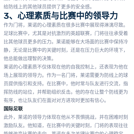
给防线上的其他球员提供了更多的安全感。
3、心理素质与比赛中的领导力
作为门将，莱诺的心理素质在很多比赛中展现得淋漓尽致。
足球比赛中，尤其是对抗激烈的英超联赛，门将往往承受着
比其他球员更多的压力。莱诺能够在大场面的比赛中保持冷
静，无论是比赛中的关键时刻，还是在压力巨大的环境下，
他总能做出理智的决策。
莱诺的心理素质不仅体现在他的自我控制上，还表现为他在
场上展现的领导力。作为一名门将，莱诺需要为防线上的球
员提供指引和支持。在比赛中，他时常与队友进行交流，指
挥防线的站位，并帮助组织反击。他的存在让整个防线更为
有序，也让队友们在面对对方进攻时更加有信心。
国际足联
此外，莱诺的领导力体现在他从不畏惧挑战，并在困难时刻
激励队友。他知道，在比赛中的关键时刻，门将的表现往往
能够改变比赛的走向。莱诺在多次关键比赛中的心理稳定，