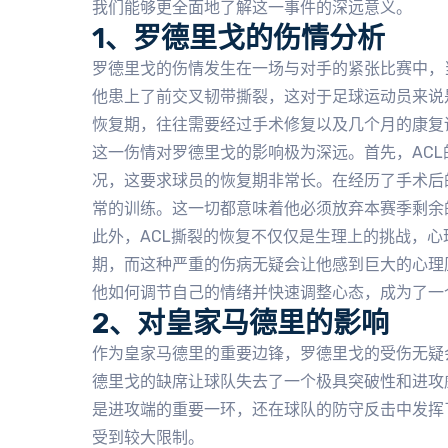
我们能够更全面地了解这一事件的深远意义。
1、罗德里戈的伤情分析
罗德里戈的伤情发生在一场与对手的紧张比赛中，
他患上了前交叉韧带撕裂，这对于足球运动员来说
恢复期，往往需要经过手术修复以及几个月的康复
这一伤情对罗德里戈的影响极为深远。首先，AC
况，这要求球员的恢复期非常长。在经历了手术后
常的训练。这一切都意味着他必须放弃本赛季剩余
此外，ACL撕裂的恢复不仅仅是生理上的挑战，
期，而这种严重的伤病无疑会让他感到巨大的心理
他如何调节自己的情绪并快速调整心态，成为了一
2、对皇家马德里的影响
作为皇家马德里的重要边锋，罗德里戈的受伤无疑
德里戈的缺席让球队失去了一个极具突破性和进攻
是进攻端的重要一环，还在球队的防守反击中发挥
受到较大限制。