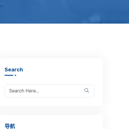
Search
导航