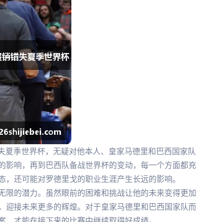
错失夏季世界杯，无疑对他本人、皇家马德里和巴西国家队
的影响，再到巴西队备战世界杯的变动，每一个方面都充
态，还可能对罗德里戈的职业生涯产生长远的影响。
无限的潜力。虽然眼前的困难和挑战让他的未来变得更加
，迎接未来更多的辉煌。对于皇家马德里和巴西国家队而
案，才能在接下来的比赛中继续取得好成绩。