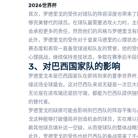
2026世界杯
其次，罗德里戈的受伤对球队的阵容深度也带来了
够完美替代的球员。在球队最需要进攻火力时，主
会承担更多的责任，然而他们的风格与罗德里戈有
此外，罗德里戈的受伤对于皇家马德里的心理状态
赛态度和表现一直备受球迷和队友的赞誉，他的受
心理挑战，继续保持竞技状态，争取在赛季后半段
3、对巴西国家队的影响
罗德里戈本是巴西国家队在即将到来的夏季世界杯
缘这场全球盛会。这对巴西队来说无疑是一次巨大
无论是在进攻端还是防守端，都能为巴西队提供独
的替代者。
罗德里戈的缺席可能会影响到巴西队的阵容平衡与
戈这种能够打破僵局并创造机会的球员，实在难以
赖其他球员填补这一空缺，从而使球队的整体战略
此外，罗德里戈的受伤也给巴西队的备战带来了不