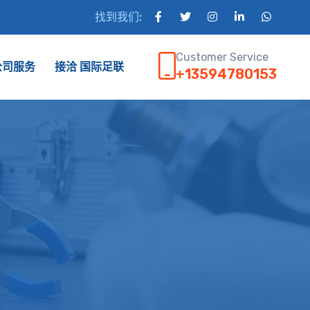
找到我们:
Customer Service
公司服务
接洽 国际足联
+13594780153