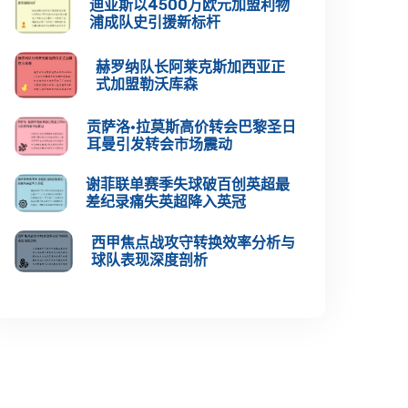
迪亚斯以4500万欧元加盟利物
浦成队史引援新标杆
赫罗纳队长阿莱克斯加西亚正
式加盟勒沃库森
贡萨洛·拉莫斯高价转会巴黎圣日
耳曼引发转会市场震动
谢菲联单赛季失球破百创英超最
差纪录痛失英超降入英冠
西甲焦点战攻守转换效率分析与
球队表现深度剖析