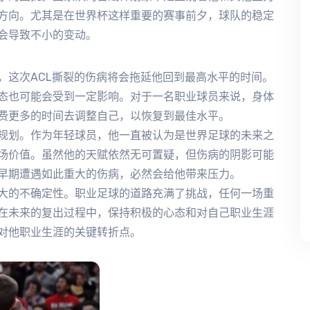
方向。尤其是在世界杯这样重要的赛事前夕，球队的稳定
会导致不小的变动。
，这次ACL撕裂的伤病将会拖延他回到最高水平的时间。
态也可能会受到一定影响。对于一名职业球员来说，身体
费更多的时间去调整自己，以恢复到最佳水平。
规划。作为年轻球员，他一直被认为是世界足球的未来之
场价值。虽然他的天赋依然无可置疑，但伤病的阴影可能
早期遭遇如此重大的伤病，必然会给他带来压力。
大的不确定性。职业足球的道路充满了挑战，任何一场重
在未来的复出过程中，保持积极的心态和对自己职业生涯
对他职业生涯的关键转折点。