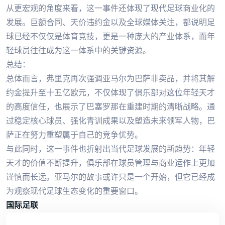
从更宏观的角度来看，这一事件还体现了现代足球商业化的
发展。巨额合同、天价违约金以及全球媒体关注，都说明足
球已经不仅仅是体育竞技，更是一种庞大的产业体系，而年
轻球员往往成为这一体系中的关键资源。
总结：
总体而言，弗里克再次强调亚马尔为巴萨非卖品，并将其解
约金提升至十五亿欧元，不仅体现了俱乐部对这位年轻天才
的高度信任，也展示了巴塞罗那在重建时期的清晰战略。通
过稳定核心球员、强化青训成果以及塑造未来领军人物，巴
萨正在努力重塑属于自己的竞争优势。
与此同时，这一事件也折射出当代足球发展的新趋势：年轻
天才的价值不断提升，俱乐部在球员管理与商业运作上更加
谨慎而长远。亚马尔的故事或许只是一个开始，但它已经成
为观察现代足球生态变化的重要窗口。
国际足联