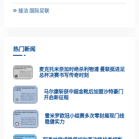
接洽 国际足联
热门新闻
麦克托米奈加时绝杀利物浦 曼联挺进足
总杯决赛书写传奇时刻
马尔康斩获中超金靴后加盟沙特豪门
开启新征程
雷米罗欧冠小组赛多次零封展现门线
稳健实力