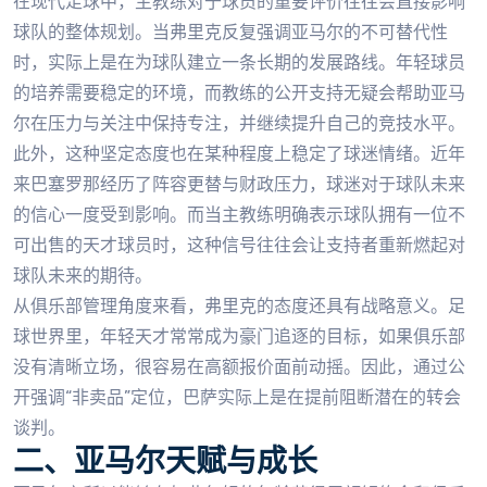
在现代足球中，主教练对于球员的重要评价往往会直接影响
球队的整体规划。当弗里克反复强调亚马尔的不可替代性
时，实际上是在为球队建立一条长期的发展路线。年轻球员
的培养需要稳定的环境，而教练的公开支持无疑会帮助亚马
尔在压力与关注中保持专注，并继续提升自己的竞技水平。
此外，这种坚定态度也在某种程度上稳定了球迷情绪。近年
来巴塞罗那经历了阵容更替与财政压力，球迷对于球队未来
的信心一度受到影响。而当主教练明确表示球队拥有一位不
可出售的天才球员时，这种信号往往会让支持者重新燃起对
球队未来的期待。
从俱乐部管理角度来看，弗里克的态度还具有战略意义。足
球世界里，年轻天才常常成为豪门追逐的目标，如果俱乐部
没有清晰立场，很容易在高额报价面前动摇。因此，通过公
开强调“非卖品”定位，巴萨实际上是在提前阻断潜在的转会
谈判。
二、亚马尔天赋与成长