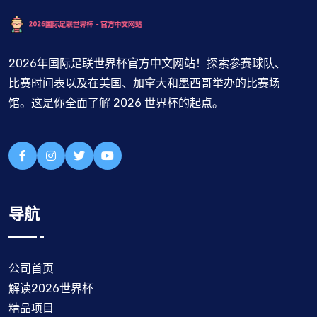
2026年国际足联世界杯官方中文网站！探索参赛球队、
比赛时间表以及在美国、加拿大和墨西哥举办的比赛场
馆。这是你全面了解 2026 世界杯的起点。
导航
公司首页
解读2026世界杯
精品项目