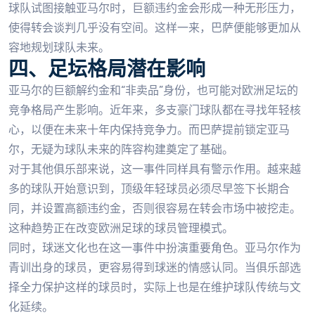
球队试图接触亚马尔时，巨额违约金会形成一种无形压力，
使得转会谈判几乎没有空间。这样一来，巴萨便能够更加从
容地规划球队未来。
四、足坛格局潜在影响
亚马尔的巨额解约金和“非卖品”身份，也可能对欧洲足坛的
竞争格局产生影响。近年来，多支豪门球队都在寻找年轻核
心，以便在未来十年内保持竞争力。而巴萨提前锁定亚马
尔，无疑为球队未来的阵容构建奠定了基础。
对于其他俱乐部来说，这一事件同样具有警示作用。越来越
多的球队开始意识到，顶级年轻球员必须尽早签下长期合
同，并设置高额违约金，否则很容易在转会市场中被挖走。
这种趋势正在改变欧洲足球的球员管理模式。
同时，球迷文化也在这一事件中扮演重要角色。亚马尔作为
青训出身的球员，更容易得到球迷的情感认同。当俱乐部选
择全力保护这样的球员时，实际上也是在维护球队传统与文
化延续。