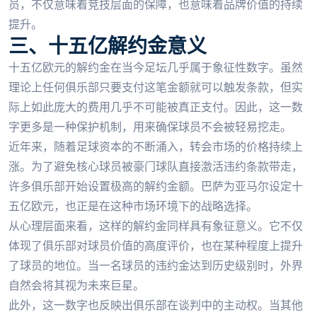
员，不仅意味着竞技层面的保障，也意味着品牌价值的持续
提升。
三、十五亿解约金意义
十五亿欧元的解约金在当今足坛几乎属于象征性数字。虽然
理论上任何俱乐部只要支付这笔金额就可以触发条款，但实
际上如此庞大的费用几乎不可能被真正支付。因此，这一数
字更多是一种保护机制，用来确保球员不会被轻易挖走。
近年来，随着足球资本的不断涌入，转会市场的价格持续上
涨。为了避免核心球员被豪门球队直接激活违约条款带走，
许多俱乐部开始设置极高的解约金额。巴萨为亚马尔设定十
五亿欧元，也正是在这种市场环境下的战略选择。
从心理层面来看，这样的解约金同样具有象征意义。它不仅
体现了俱乐部对球员价值的高度评价，也在某种程度上提升
了球员的地位。当一名球员的违约金达到历史级别时，外界
自然会将其视为未来巨星。
此外，这一数字也反映出俱乐部在谈判中的主动权。当其他