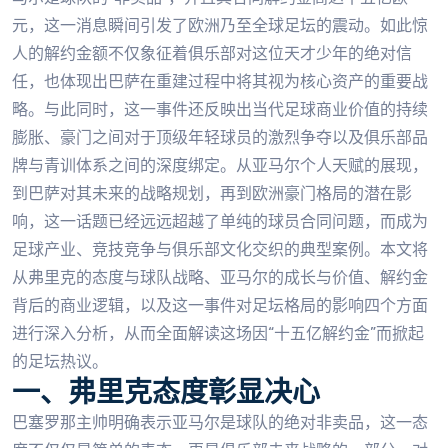
元，这一消息瞬间引发了欧洲乃至全球足坛的震动。如此惊
人的解约金额不仅象征着俱乐部对这位天才少年的绝对信
任，也体现出巴萨在重建过程中将其视为核心资产的重要战
略。与此同时，这一事件还反映出当代足球商业价值的持续
膨胀、豪门之间对于顶级年轻球员的激烈争夺以及俱乐部品
牌与青训体系之间的深度绑定。从亚马尔个人天赋的展现，
到巴萨对其未来的战略规划，再到欧洲豪门格局的潜在影
响，这一话题已经远远超越了单纯的球员合同问题，而成为
足球产业、竞技竞争与俱乐部文化交织的典型案例。本文将
从弗里克的态度与球队战略、亚马尔的成长与价值、解约金
背后的商业逻辑，以及这一事件对足坛格局的影响四个方面
进行深入分析，从而全面解读这场因“十五亿解约金”而掀起
的足坛热议。
一、弗里克态度彰显决心
巴塞罗那主帅明确表示亚马尔是球队的绝对非卖品，这一态