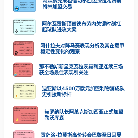
阿森纳完成租借切尔西边锋拉希姆斯
特林加盟交易
阿尔瓦雷斯顶替德布劳内关键时刻扛
起球队进攻大梁
阿什拉夫对阵马赛表现分析及其在意甲
稳定性变化的观察
那不勒斯新星克瓦拉茨赫利亚连续三场
获全场最佳表现引关注
迪亚斯以4500万欧元加盟利物浦成队
史引援新标杆
赫罗纳队长阿莱克斯加西亚正式加盟
勒沃库森
贡萨洛·拉莫斯高价转会巴黎圣日耳曼