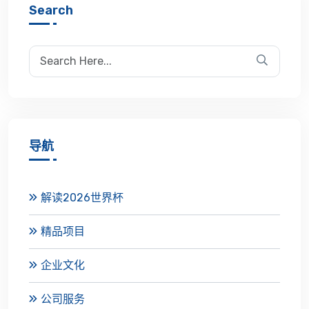
Search
导航
解读2026世界杯
精品项目
企业文化
公司服务