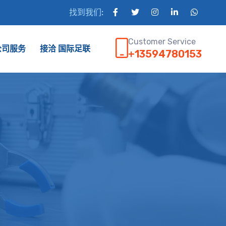
找到我们:
Customer Service
公司服务
接洽 国际足联
+13594780153