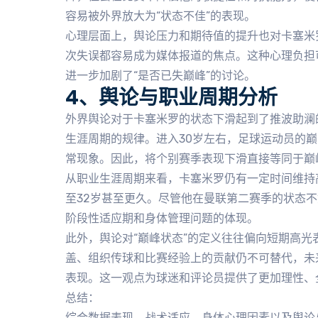
容易被外界放大为“状态不佳”的表现。
心理层面上，舆论压力和期待值的提升也对卡塞米
次失误都容易成为媒体报道的焦点。这种心理负担
进一步加剧了“是否已失巅峰”的讨论。
4、舆论与职业周期分析
外界舆论对于卡塞米罗的状态下滑起到了推波助澜
生涯周期的规律。进入30岁左右，足球运动员的
常现象。因此，将个别赛季表现下滑直接等同于巅
从职业生涯周期来看，卡塞米罗仍有一定时间维持
至32岁甚至更久。尽管他在曼联第二赛季的状态
阶段性适应期和身体管理问题的体现。
此外，舆论对“巅峰状态”的定义往往偏向短期高
盖、组织传球和比赛经验上的贡献仍不可替代，未
表现。这一观点为球迷和评论员提供了更加理性、
总结：
综合数据表现、战术适应、身体心理因素以及舆论