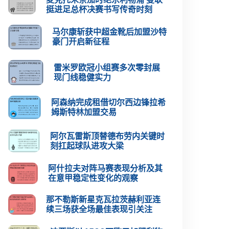
挺进足总杯决赛书写传奇时刻
马尔康斩获中超金靴后加盟沙特
豪门开启新征程
雷米罗欧冠小组赛多次零封展
现门线稳健实力
阿森纳完成租借切尔西边锋拉希
姆斯特林加盟交易
阿尔瓦雷斯顶替德布劳内关键时
刻扛起球队进攻大梁
阿什拉夫对阵马赛表现分析及其
在意甲稳定性变化的观察
那不勒斯新星克瓦拉茨赫利亚连
续三场获全场最佳表现引关注