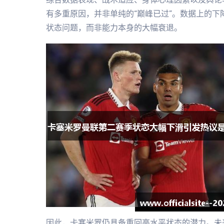
有多重原因，并非单纯的“巅峰已过”。数据上的
状态问题，而非能力本身的大幅衰退。
因此，卡塞米罗仍具备重回高水平状态的潜力。未