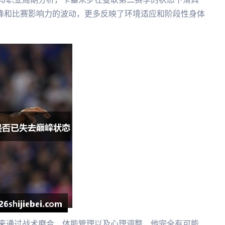
下降和比赛影响力的波动，更多反映了环境适应和阶段性身体
来通过战术磨合、体能管理以及心理调整，他完全有可能