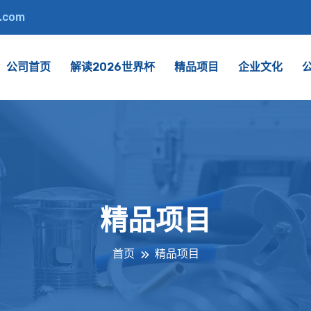
.com
公司首页
解读2026世界杯
精品项目
企业文化
精品项目
首页
精品项目