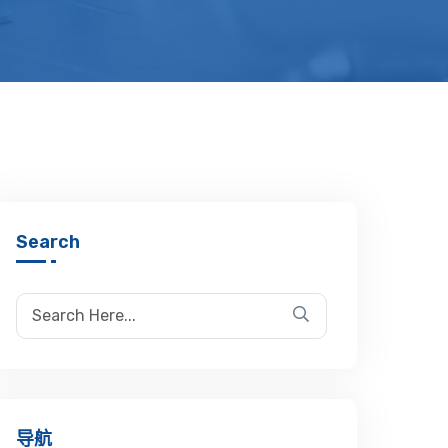
Search
导航