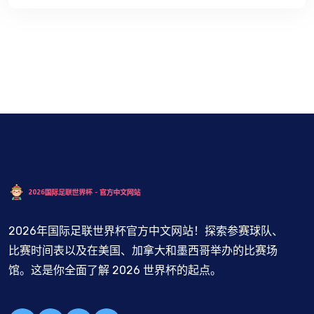
2026年国际足联世界杯官方中文网站！探索参赛球队、
比赛时间表以及在美国、加拿大和墨西哥举办的比赛场
馆。这是你全面了解 2026 世界杯的起点。