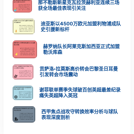
那不勒斯新星克瓦拉茨赫利亚连续三场
获全场最佳表现引关注
迪亚斯以4500万欧元加盟利物浦成队
史引援新标杆
赫罗纳队长阿莱克斯加西亚正式加盟
勒沃库森
贡萨洛·拉莫斯高价转会巴黎圣日耳曼
引发转会市场震动
谢菲联单赛季失球破百创英超最差纪录
痛失英超降入英冠
西甲焦点战攻守转换效率分析与球队
表现深度剖析