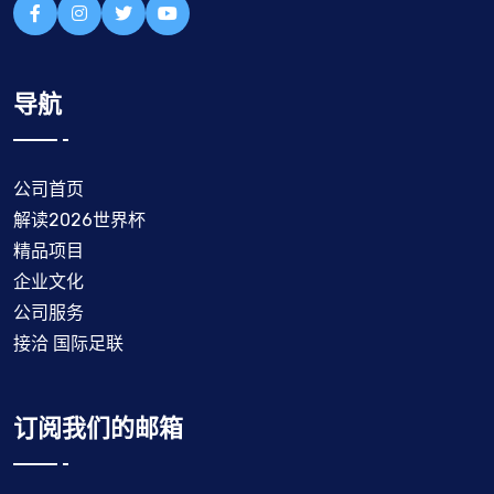
导航
公司首页
解读2026世界杯
精品项目
企业文化
公司服务
接洽 国际足联
订阅我们的邮箱