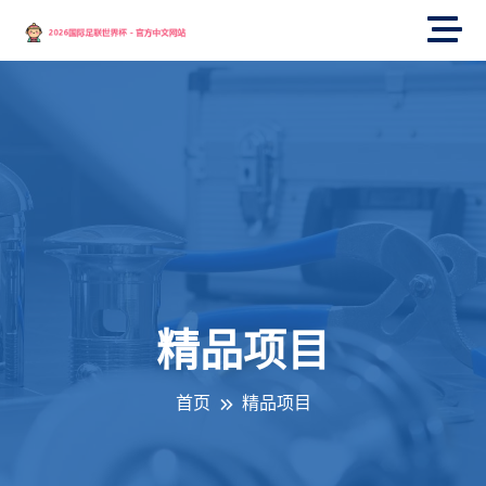
精品项目
首页
精品项目