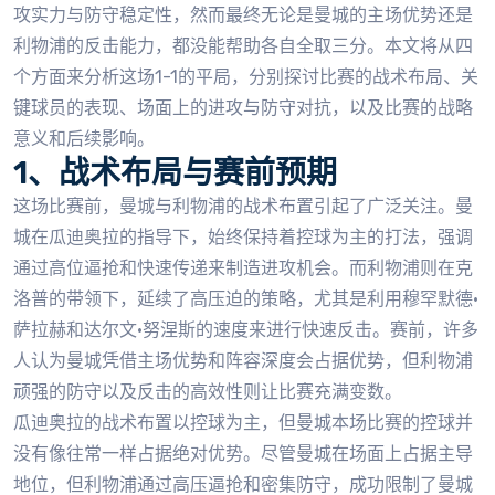
攻实力与防守稳定性，然而最终无论是曼城的主场优势还是
利物浦的反击能力，都没能帮助各自全取三分。本文将从四
个方面来分析这场1-1的平局，分别探讨比赛的战术布局、关
键球员的表现、场面上的进攻与防守对抗，以及比赛的战略
意义和后续影响。
1、战术布局与赛前预期
这场比赛前，曼城与利物浦的战术布置引起了广泛关注。曼
城在瓜迪奥拉的指导下，始终保持着控球为主的打法，强调
通过高位逼抢和快速传递来制造进攻机会。而利物浦则在克
洛普的带领下，延续了高压迫的策略，尤其是利用穆罕默德·
萨拉赫和达尔文·努涅斯的速度来进行快速反击。赛前，许多
人认为曼城凭借主场优势和阵容深度会占据优势，但利物浦
顽强的防守以及反击的高效性则让比赛充满变数。
瓜迪奥拉的战术布置以控球为主，但曼城本场比赛的控球并
没有像往常一样占据绝对优势。尽管曼城在场面上占据主导
地位，但利物浦通过高压逼抢和密集防守，成功限制了曼城