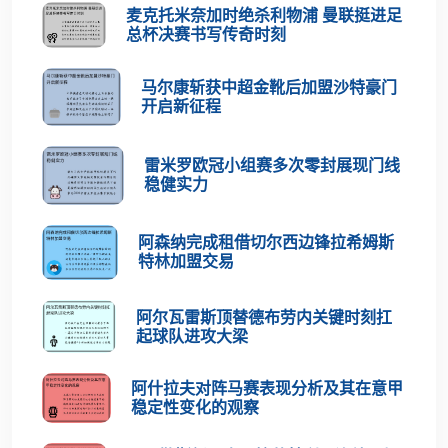
麦克托米奈加时绝杀利物浦 曼联挺进足
总杯决赛书写传奇时刻
马尔康斩获中超金靴后加盟沙特豪门
开启新征程
雷米罗欧冠小组赛多次零封展现门线
稳健实力
阿森纳完成租借切尔西边锋拉希姆斯
特林加盟交易
阿尔瓦雷斯顶替德布劳内关键时刻扛
起球队进攻大梁
阿什拉夫对阵马赛表现分析及其在意甲
稳定性变化的观察