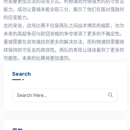
然需要更加灵活的进攻方式。利物浦则凭借强大的防守反击
能力，成功让曼城未能全取三分，展示了他们在面对强敌时
的应变能力。
总的来说，这场比赛不仅是两队之间战术博弈的缩影，也为
未来的英超争冠与欧冠资格的争夺增添了更多的不确定性。
曼城需要在进攻端找到更多的解决办法，而利物浦则需要继
续保持防守反击的高效性。两队的表现让球迷看到了更多的
可能性，未来的比赛将更加激烈。
Search