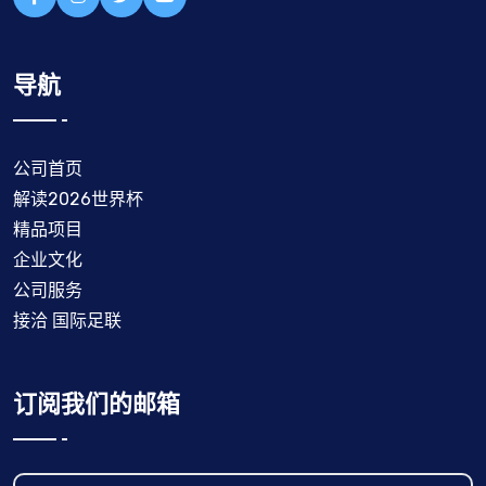
导航
公司首页
解读2026世界杯
精品项目
企业文化
公司服务
接洽 国际足联
订阅我们的邮箱