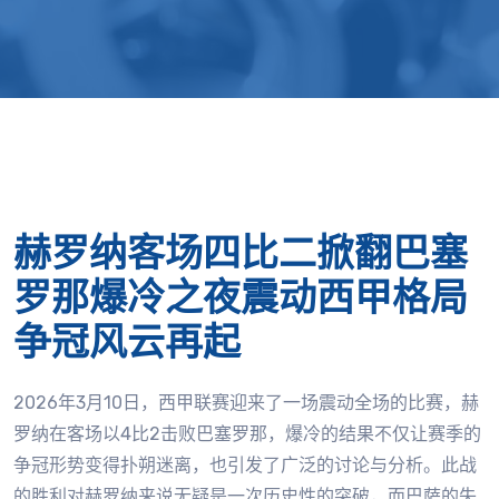
赫罗纳客场四比二掀翻巴塞
罗那爆冷之夜震动西甲格局
争冠风云再起
2026年3月10日，西甲联赛迎来了一场震动全场的比赛，赫
罗纳在客场以4比2击败巴塞罗那，爆冷的结果不仅让赛季的
争冠形势变得扑朔迷离，也引发了广泛的讨论与分析。此战
的胜利对赫罗纳来说无疑是一次历史性的突破，而巴萨的失