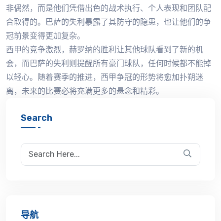
非偶然，而是他们凭借出色的战术执行、个人表现和团队配
合取得的。巴萨的失利暴露了其防守的隐患，也让他们的争
冠前景变得更加复杂。
西甲的竞争激烈，赫罗纳的胜利让其他球队看到了新的机
会，而巴萨的失利则提醒所有豪门球队，任何时候都不能掉
以轻心。随着赛季的推进，西甲争冠的形势将愈加扑朔迷
离，未来的比赛必将充满更多的悬念和精彩。
Search
导航