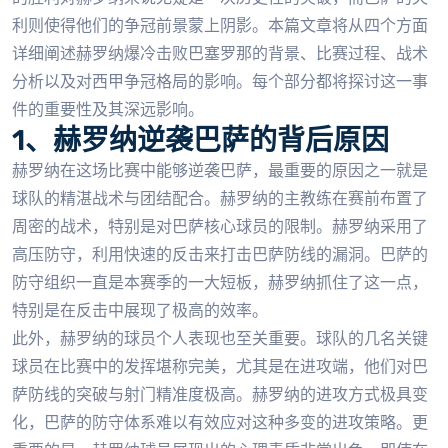
利则使得他们的争冠前景蒙上阴影。本篇文章将从四个方面
详细阐述赫罗纳爆冷击败巴塞罗那的背景、比赛过程、战术
分析以及对西甲争冠格局的影响。每个部分都将探讨这一事
件的重要性及其深远影响。
1、赫罗纳逆袭巴萨的背后原因
赫罗纳在这场比赛中能够逆袭巴萨，最重要的原因之一就是
球队的精湛战术与团结配合。赫罗纳的主教练在赛前布置了
周密的战术，特别是对巴萨核心球员的限制。赫罗纳采用了
高压防守，利用快速的反击来打击巴萨防线的漏洞。巴萨的
防守组织一直是本赛季的一大短板，赫罗纳抓住了这一点，
特别是在反击中展现了极高的效率。
此外，赫罗纳的球员个人表现也至关重要。球队的几名关键
球员在比赛中的发挥堪称完美，尤其是在进攻端，他们对巴
萨防线的突破与射门精准度极高。赫罗纳的进攻方式极具变
化，巴萨的防守体系难以有效应对这种多变的进攻策略。更