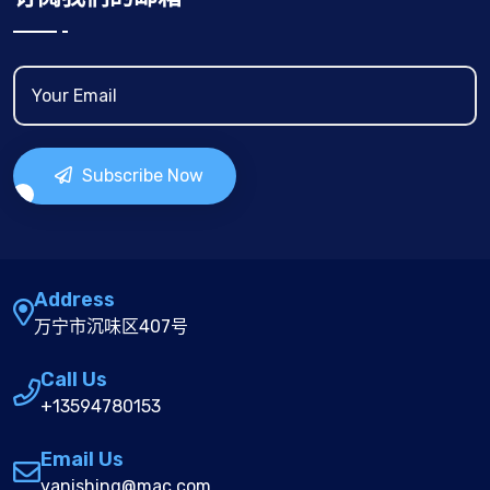
Subscribe Now
Address
万宁市沉味区407号
Call Us
+13594780153
Email Us
vanishing@mac.com