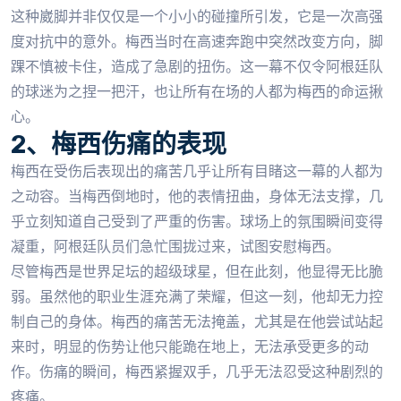
这种崴脚并非仅仅是一个小小的碰撞所引发，它是一次高强
度对抗中的意外。梅西当时在高速奔跑中突然改变方向，脚
踝不慎被卡住，造成了急剧的扭伤。这一幕不仅令阿根廷队
的球迷为之捏一把汗，也让所有在场的人都为梅西的命运揪
心。
2、梅西伤痛的表现
梅西在受伤后表现出的痛苦几乎让所有目睹这一幕的人都为
之动容。当梅西倒地时，他的表情扭曲，身体无法支撑，几
乎立刻知道自己受到了严重的伤害。球场上的氛围瞬间变得
凝重，阿根廷队员们急忙围拢过来，试图安慰梅西。
尽管梅西是世界足坛的超级球星，但在此刻，他显得无比脆
弱。虽然他的职业生涯充满了荣耀，但这一刻，他却无力控
制自己的身体。梅西的痛苦无法掩盖，尤其是在他尝试站起
来时，明显的伤势让他只能跪在地上，无法承受更多的动
作。伤痛的瞬间，梅西紧握双手，几乎无法忍受这种剧烈的
疼痛。