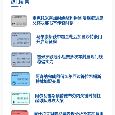
热门新闻
麦克托米奈加时绝杀利物浦 曼联挺进足
总杯决赛书写传奇时刻
马尔康斩获中超金靴后加盟沙特豪门
开启新征程
雷米罗欧冠小组赛多次零封展现门线
稳健实力
阿森纳完成租借切尔西边锋拉希姆斯
特林加盟交易
阿尔瓦雷斯顶替德布劳内关键时刻扛
起球队进攻大梁
阿什拉夫对阵马赛表现分析及其在意甲