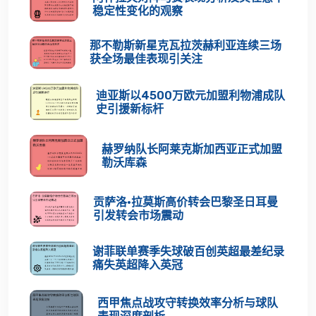
稳定性变化的观察
那不勒斯新星克瓦拉茨赫利亚连续三场
获全场最佳表现引关注
迪亚斯以4500万欧元加盟利物浦成队
史引援新标杆
赫罗纳队长阿莱克斯加西亚正式加盟
勒沃库森
贡萨洛·拉莫斯高价转会巴黎圣日耳曼
引发转会市场震动
谢菲联单赛季失球破百创英超最差纪录
痛失英超降入英冠
西甲焦点战攻守转换效率分析与球队