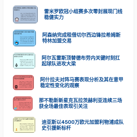
雷米罗欧冠小组赛多次零封展现门线
稳健实力
阿森纳完成租借切尔西边锋拉希姆斯
特林加盟交易
阿尔瓦雷斯顶替德布劳内关键时刻扛
起球队进攻大梁
阿什拉夫对阵马赛表现分析及其在意甲
稳定性变化的观察
那不勒斯新星克瓦拉茨赫利亚连续三场
获全场最佳表现引关注
迪亚斯以4500万欧元加盟利物浦成队
史引援新标杆