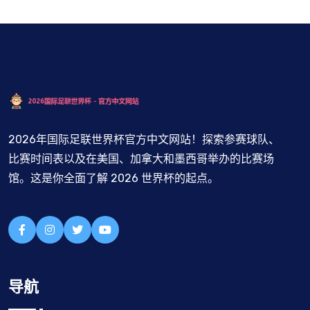
2026年国际足联世界杯官方中文网站！探索参赛球队、
比赛时间表以及在美国、加拿大和墨西哥举办的比赛场
馆。这是你全面了解 2026 世界杯的起点。
导航