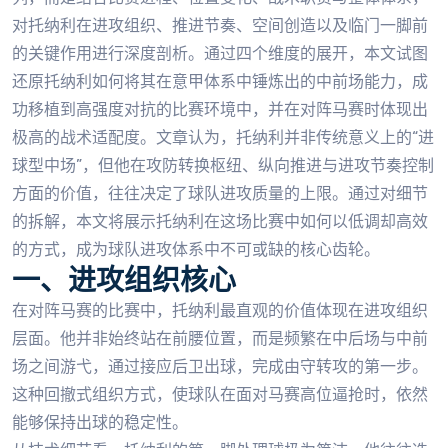
对托纳利在进攻组织、推进节奏、空间创造以及临门一脚前
的关键作用进行深度剖析。通过四个维度的展开，本文试图
还原托纳利如何将其在意甲体系中锤炼出的中前场能力，成
功移植到高强度对抗的比赛环境中，并在对阵马赛时体现出
极高的战术适配度。文章认为，托纳利并非传统意义上的“进
球型中场”，但他在攻防转换枢纽、纵向推进与进攻节奏控制
方面的价值，往往决定了球队进攻质量的上限。通过对细节
的拆解，本文将展示托纳利在这场比赛中如何以低调却高效
的方式，成为球队进攻体系中不可或缺的核心齿轮。
一、进攻组织核心
在对阵马赛的比赛中，托纳利最直观的价值体现在进攻组织
层面。他并非始终站在前腰位置，而是频繁在中后场与中前
场之间游弋，通过接应后卫出球，完成由守转攻的第一步。
这种回撤式组织方式，使球队在面对马赛高位逼抢时，依然
能够保持出球的稳定性。