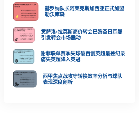
赫罗纳队长阿莱克斯加西亚正式加盟
勒沃库森
贡萨洛·拉莫斯高价转会巴黎圣日耳曼
引发转会市场震动
谢菲联单赛季失球破百创英超最差纪录
痛失英超降入英冠
西甲焦点战攻守转换效率分析与球队
表现深度剖析