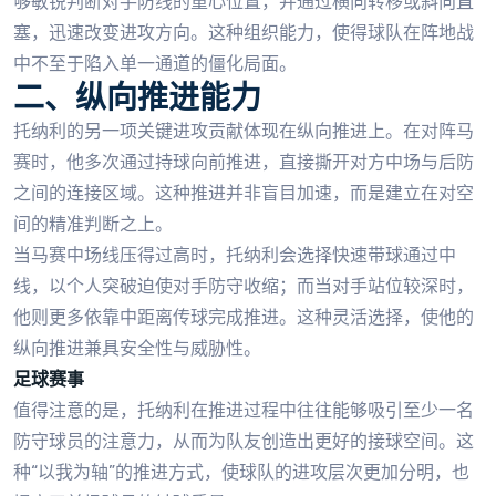
够敏锐判断对手防线的重心位置，并通过横向转移或斜向直
塞，迅速改变进攻方向。这种组织能力，使得球队在阵地战
中不至于陷入单一通道的僵化局面。
二、纵向推进能力
托纳利的另一项关键进攻贡献体现在纵向推进上。在对阵马
赛时，他多次通过持球向前推进，直接撕开对方中场与后防
之间的连接区域。这种推进并非盲目加速，而是建立在对空
间的精准判断之上。
当马赛中场线压得过高时，托纳利会选择快速带球通过中
线，以个人突破迫使对手防守收缩；而当对手站位较深时，
他则更多依靠中距离传球完成推进。这种灵活选择，使他的
纵向推进兼具安全性与威胁性。
足球赛事
值得注意的是，托纳利在推进过程中往往能够吸引至少一名
防守球员的注意力，从而为队友创造出更好的接球空间。这
种“以我为轴”的推进方式，使球队的进攻层次更加分明，也