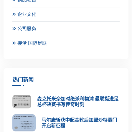
企业文化
公司服务
接洽 国际足联
热门新闻
麦克托米奈加时绝杀利物浦 曼联挺进足
总杯决赛书写传奇时刻
马尔康斩获中超金靴后加盟沙特豪门
开启新征程