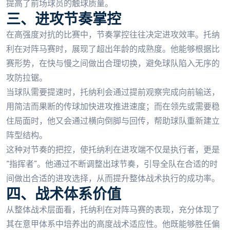
提高了前场球员的触球质量。
三、进攻节奏掌控
在高强度对抗的比赛中，节奏掌控往往决定进攻效率。托纳
利在对阵马赛时，展现了超出年龄的成熟度。他能够根据比
赛形势，在快与慢之间做出合理切换，避免球队陷入无序的
攻防拉锯。
当球队需要提速时，托纳利会通过提前观察完成向前输送，
用简洁而果断的传球加快进攻推进速度；而在领先或需要稳
住局面时，他又会通过横向倒脚与回传，帮助球队重新建立
阵型结构。
这种对节奏的把控，使托纳利在进攻端不仅是执行者，更是
“指挥者”。他通过不断调整出球节奏，引导全队在合适的时
间做出合适的进攻选择，从而提升整体战术执行的成功率。
四、战术体系价值
从整体战术层面看，托纳利在对阵马赛的表现，充分体现了
其在意甲体系中培养出的高度战术适应性。他既能够胜任偏