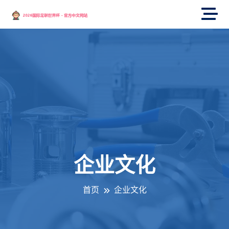
企业文化
首页
企业文化