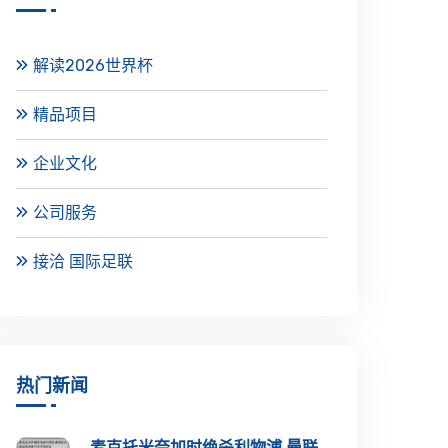
解读2026世界杯
精品项目
企业文化
公司服务
接洽 国际足联
热门新闻
麦克托米奈加时绝杀利物浦 曼联