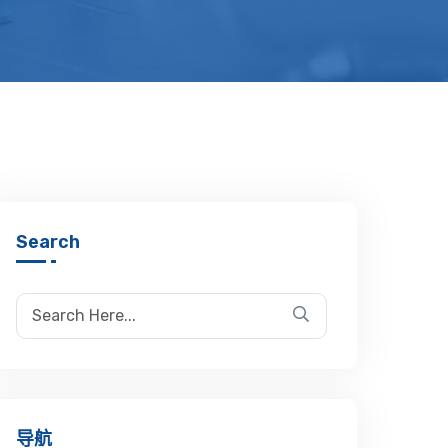
Search
导航