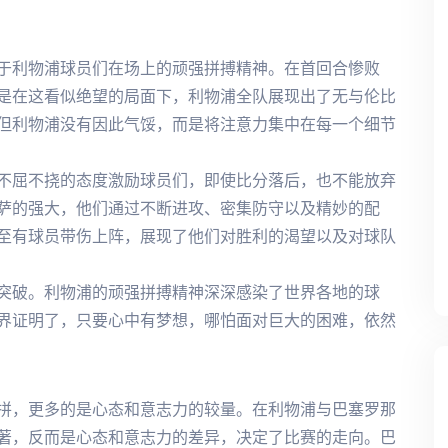
于利物浦球员们在场上的顽强拼搏精神。在首回合惨败
是在这看似绝望的局面下，利物浦全队展现出了无与伦比
但利物浦没有因此气馁，而是将注意力集中在每一个细节
不屈不挠的态度激励球员们，即使比分落后，也不能放弃
萨的强大，他们通过不断进攻、密集防守以及精妙的配
至有球员带伤上阵，展现了他们对胜利的渴望以及对球队
突破。利物浦的顽强拼搏精神深深感染了世界各地的球
界证明了，只要心中有梦想，哪怕面对巨大的困难，依然
拼，更多的是心态和意志力的较量。在利物浦与巴塞罗那
著，反而是心态和意志力的差异，决定了比赛的走向。巴