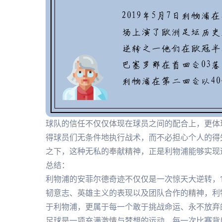
球队的信任不仅仅体现在球员之间的配合上，更体
得球员们无条件地执行战术，而不必担心个人的得
之下，这种无私的奉献精神，正是利物浦能够实现
总结：
利物浦的安菲尔德奇迹不仅仅是一次惊天大逆转，
韧意志、英雄主义的表现以及团队合作的精神，利
于利物浦，更属于每一个敢于挑战命运、永不放弃
足球是一项充满激情与梦想的运动，每一次比赛背