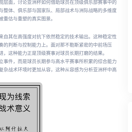
观层面，讨论亚洲杯如何借助球员在顶级俱乐部赛事中的
与整体、俱乐部与国家队、局部战术与洲际战略的多维度
被重估与重塑的真实图景。
来自其在高强度对抗下依然稳定的技术输出。这种稳定性
奏的判断与控制能力上。面对那不勒斯紧密的中前场压
进，这种能力正是顶级赛事对球员长期打磨的结果。
立事件，而是球员长期参与高水平赛事所积累的综合能力
复杂战术环境时更加从容，这种从容感为分析亚洲杯中高