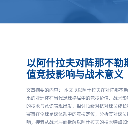
以阿什拉夫对阵那不勒
值竞技影响与战术意义
文章摘要的内容： 本文以以阿什拉夫在对阵那不
出的亚洲杯在当代足球格局中的竞技价值、战术影
的技术与意识表现出发，探讨顶级对抗对球员成长
赛事在全球足球体系中的竞技定位，分析其对球员
响；接着从战术层面拆解以阿什拉夫的技术特点如