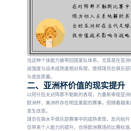
当这种个体能力被带回国家队体系，尤其是在亚洲
迫强度与战术成熟度相对有限，使得球员在俱乐部
与竞技质量。
二、亚洲杯价值的现实提升
以阿什拉夫对阵那不勒斯的表现，为重新审视亚洲
欧洲杯、美洲杯存在明显差距的赛事，但随着越来
发生改变。
球员在高水平俱乐部赛事中的成熟表现，反向抬升
仅带来个人能力的提升，也将欧洲赛场的比赛标准