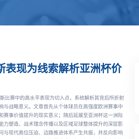
斯表现为线索解析亚洲杯价
勒斯比赛中的高水平表现为切入点，系统解析其背后所折射
响与战略意义。文章首先从个体球员在高强度欧洲赛事中
和赛事价值提升的现实意义；随后延展至亚洲杯这一洲际
能力塑造、战术理念传播以及区域足球整体提升的深层影
何与现代高位压迫、边路推进体系产生共振，并反向影响