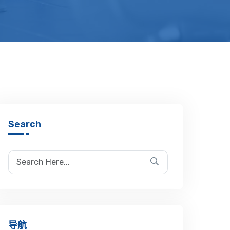
Search
导航