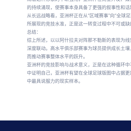
的持续涌现，使赛事本身具备了更强的叙事性和话
从长远战略看，亚洲杯正在从“区域赛事”向“全球
所展现的竞技水准，正是这一转变过程中不可或缺
总结：
综上所述，以以阿什拉夫对阵那不勒斯的表现为线
深度联动。高水平俱乐部赛事为球员提供成长土壤
而推动赛事整体水平的跃升。
亚洲杯的竞技影响与战术意义，正是在这种循环中
中证明自己，亚洲杯有望在全球足球版图中占据更
中最具说服力的现实样本。