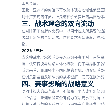
事含金量。
因此，亚洲杯的价值不再仅仅体现在地域性荣誉层
阿什拉夫式的球员，正是这种价值提升的具体载体
三、战术理念的双向流动
在对阵那不勒斯的比赛中，以阿什拉夫所展现的边
边翼卫角色的全新要求。这种要求强调速度、技术
物。
2026世界杯
当这种战术理念被球员带入亚洲杯赛场时，往往会
抢、快速转换与边路立体化进攻，而不再局限于防
反过来看，亚洲杯中不同风格的对抗，也促使球员
在俱乐部层面反哺球员的战术理解，使其在欧洲赛
四、赛事影响的战略意义
以阿什拉夫的高光表现，不仅属于个人或俱乐部层
一个信号：亚洲球员完全有能力在最高水平对抗中
随着这种形象的不断强化，亚洲杯在商业开发、媒