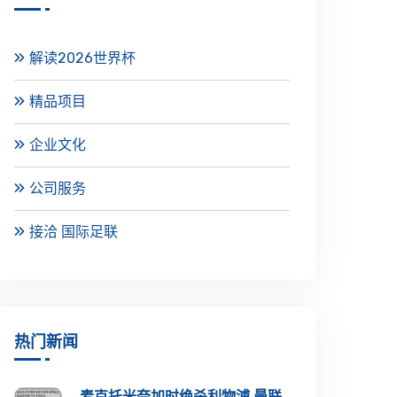
解读2026世界杯
精品项目
企业文化
公司服务
接洽 国际足联
热门新闻
麦克托米奈加时绝杀利物浦 曼联