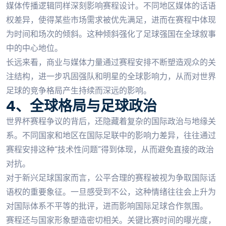
媒体传播逻辑同样深刻影响赛程设计。不同地区媒体的话语
权差异，使得某些市场需求被优先满足，进而在赛程中体现
为时间和场次的倾斜。这种倾斜强化了足球强国在全球叙事
中的中心地位。
长远来看，商业与媒体力量通过赛程安排不断塑造观众的关
注结构，进一步巩固强队和明星的全球影响力，从而对世界
足球的竞争格局产生持续而深远的影响。
4、全球格局与足球政治
世界杯赛程争议的背后，还隐藏着复杂的国际政治与地缘关
系。不同国家和地区在国际足联中的影响力差异，往往通过
赛程安排这种“技术性问题”得到体现，从而避免直接的政治
对抗。
对于新兴足球国家而言，公平合理的赛程被视为争取国际话
语权的重要象征。一旦感受到不公，这种情绪往往会上升为
对国际体系不平等的批评，进而影响国际足球合作氛围。
赛程还与国家形象塑造密切相关。关键比赛时间的曝光度，