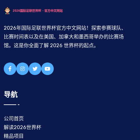
2026年国际足联世界杯官方中文网站！探索参赛球队、
比赛时间表以及在美国、加拿大和墨西哥举办的比赛场
馆。这是你全面了解 2026 世界杯的起点。
导航
公司首页
解读2026世界杯
精品项目