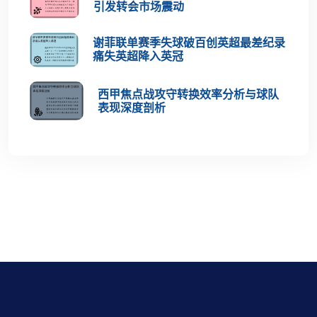
引发转会市场震动
谢菲联单赛季失球破百创英超最差纪录
痛失英超降入英冠
西甲焦点战攻守转换效率分析与球队
表现深度剖析