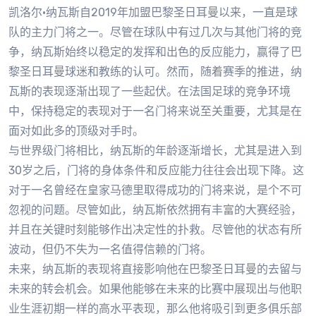
凯洛尔·纳瓦斯自2019年加盟巴黎圣日耳曼以来，一直是球
队的主力门将之一。尽管在球队中有过几次与其他门将的竞
争，纳瓦斯始终以稳定的发挥和出色的反应能力，赢得了巴
黎圣日耳曼球迷和教练的认可。然而，随着赛季的推进，纳
瓦斯的表现逐渐出现了一些起伏。在法国足球的竞争环境
中，保持稳定的表现对于一名门将来说至关重要，尤其是在
面对如此多的顶级对手时。
与世界级门将相比，纳瓦斯的年龄逐渐增长，尤其是进入到
30岁之后，门将的身体条件和反应能力往往会出现下降。这
对于一名曾经在皇家马德里取得成功的门将来说，是个不可
忽视的问题。尽管如此，纳瓦斯依然拥有丰富的大赛经验，
并且在关键时刻能够作出决定性的扑救。尽管他的状态有所
波动，但仍不失为一名值得信赖的门将。
未来，纳瓦斯的表现将直接影响他在巴黎圣日耳曼的去留与
未来的转会机会。如果他能够在未来的比赛中展现出与他职
业生涯初期一样的高水平表现，那么他将吸引到更多俱乐部