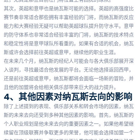
其次，英超和意甲也是纳瓦斯可能的选择。英超的高强度比
赛节奏非常适合那些拥有丰富经验的门将，而纳瓦斯的反应
能力和大赛经验无疑可以帮助英超球队提升防守水平。意甲
的防守体系也非常适合经验丰富的门将，纳瓦斯的技术特点
和稳定性将是意甲球队所看重的。如果有合适的机会，纳瓦
斯或许会选择前往英超或意甲，继续他的职业生涯。
在未来几个月，纳瓦斯的经纪人可能会与各大俱乐部展开深
入谈判，寻找最适合他发展的平台。无论他选择返回西甲，
还是前往英超或意甲，纳瓦斯都将会面临一场新的冒险，并
且他的加盟将会给相关俱乐部带来巨大的战力提升。
4、其他因素对纳瓦斯去向的影响
除了上述提到的表现、俱乐部关系和转会市场的因素，纳瓦
斯的未来去向还受到多种其他因素的影响。首先，纳瓦斯的
个人职业规划是他未来去向的重要因素之一。如果他希望继
续留在顶级联赛并争取更多的荣誉，他可能会选择加盟一个