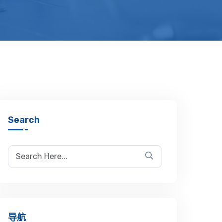
Search
导航