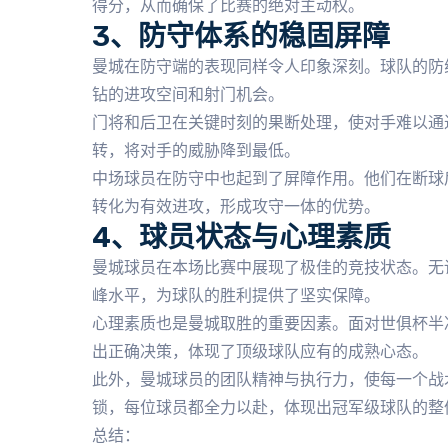
得分，从而确保了比赛的绝对主动权。
3、防守体系的稳固屏障
曼城在防守端的表现同样令人印象深刻。球队的防
钻的进攻空间和射门机会。
门将和后卫在关键时刻的果断处理，使对手难以通
转，将对手的威胁降到最低。
中场球员在防守中也起到了屏障作用。他们在断球
转化为有效进攻，形成攻守一体的优势。
4、球员状态与心理素质
曼城球员在本场比赛中展现了极佳的竞技状态。无
峰水平，为球队的胜利提供了坚实保障。
心理素质也是曼城取胜的重要因素。面对世俱杯半
出正确决策，体现了顶级球队应有的成熟心态。
此外，曼城球员的团队精神与执行力，使每一个战
锁，每位球员都全力以赴，体现出冠军级球队的整
总结：