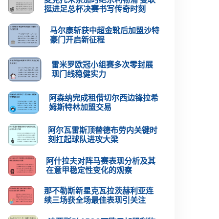
挺进足总杯决赛书写传奇时刻
马尔康斩获中超金靴后加盟沙特
豪门开启新征程
雷米罗欧冠小组赛多次零封展
现门线稳健实力
阿森纳完成租借切尔西边锋拉希
姆斯特林加盟交易
阿尔瓦雷斯顶替德布劳内关键时
刻扛起球队进攻大梁
阿什拉夫对阵马赛表现分析及其
在意甲稳定性变化的观察
那不勒斯新星克瓦拉茨赫利亚连
续三场获全场最佳表现引关注