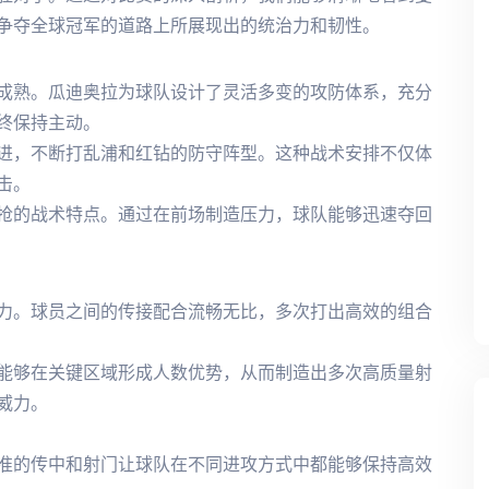
争夺全球冠军的道路上所展现出的统治力和韧性。
成熟。瓜迪奥拉为球队设计了灵活多变的攻防体系，充分
终保持主动。
进，不断打乱浦和红钻的防守阵型。这种战术安排不仅体
击。
抢的战术特点。通过在前场制造压力，球队能够迅速夺回
力。球员之间的传接配合流畅无比，多次打出高效的组合
能够在关键区域形成人数优势，从而制造出多次高质量射
威力。
准的传中和射门让球队在不同进攻方式中都能够保持高效