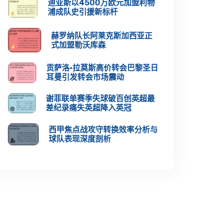
迪亚斯以4500万欧元加盟利物
浦成队史引援新标杆
赫罗纳队长阿莱克斯加西亚正
式加盟勒沃库森
贡萨洛·拉莫斯高价转会巴黎圣日
耳曼引发转会市场震动
谢菲联单赛季失球破百创英超最
差纪录痛失英超降入英冠
西甲焦点战攻守转换效率分析与
球队表现深度剖析