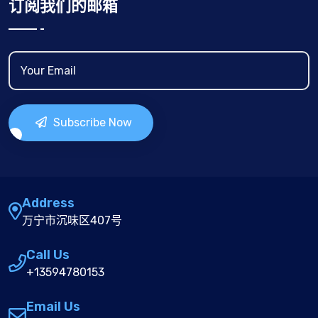
订阅我们的邮箱
Subscribe Now
Address
万宁市沉味区407号
Call Us
+13594780153
Email Us