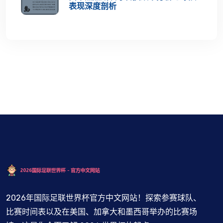
表现深度剖析
2026年国际足联世界杯官方中文网站！探索参赛球队、
比赛时间表以及在美国、加拿大和墨西哥举办的比赛场