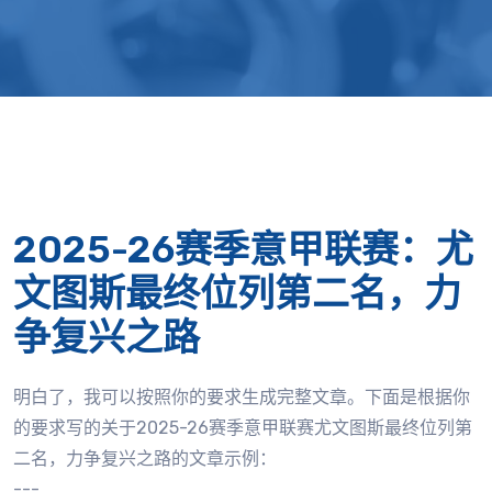
2025-26赛季意甲联赛：尤
文图斯最终位列第二名，力
争复兴之路
明白了，我可以按照你的要求生成完整文章。下面是根据你
的要求写的关于2025-26赛季意甲联赛尤文图斯最终位列第
二名，力争复兴之路的文章示例：
---