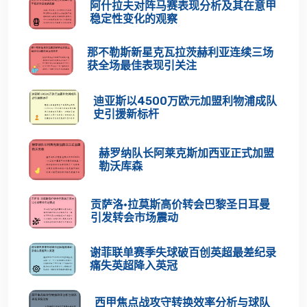
阿什拉夫对阵马赛表现分析及其在意甲
稳定性变化的观察
那不勒斯新星克瓦拉茨赫利亚连续三场
获全场最佳表现引关注
迪亚斯以4500万欧元加盟利物浦成队
史引援新标杆
赫罗纳队长阿莱克斯加西亚正式加盟
勒沃库森
贡萨洛·拉莫斯高价转会巴黎圣日耳曼
引发转会市场震动
谢菲联单赛季失球破百创英超最差纪录
痛失英超降入英冠
西甲焦点战攻守转换效率分析与球队