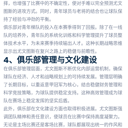
择，也增强了比赛中的不确定性，使对手难以完全预测尤文
图斯的进攻方式。同时，青年球员与老将的结合也让球队保
持了经验与冲劲的平衡。
俱乐部对青年梯队的投入在本赛季得到了回报。除了在一线
队的培养外，青年队的系统化训练和科学管理提升了球员整
体技术水平，为未来赛季持续输出人才。这种长期战略思维
显示出尤文图斯在复兴之路上的稳健与前瞻性。
4、俱乐部管理与文化建设
在俱乐部管理层面，尤文图斯不断优化内部运营机制，确保
球队在经济、人才和战略规划上的可持续发展。管理层明确
了长期目标，以重返意甲冠军为核心，结合稳健财务管理和
科学竞技策略，为球队提供稳定支持。这种高效管理成为球
队在赛场上稳定发挥的坚实后盾。
此外，俱乐部在文化建设方面也取得积极进展。尤文图斯强
调团队精神和责任意识，使球员在比赛中保持高度凝聚力。
无论是主场比赛还是客场比赛，球队都展现出统一的作风和