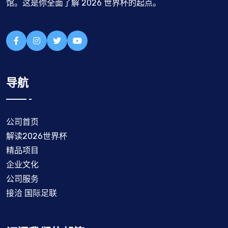
馆。这是你全面了解 2026 世界杯的起点。
导航
公司首页
解读2026世界杯
精品项目
企业文化
公司服务
接洽 国际足联