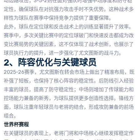
动边路攻击；3-5-2则在面对强队时增强中场厚度和防守稳
定性，确保球队在对抗强力攻击手时不失优势。这种战术多
样性为球队在赛季中保持竞争力提供了重要保障。
此外，球队在定位球和反击战术上的训练显著提升了效率。
赛季中，多次关键比赛中的定位球破门和快速反击都成为改
变比赛局势的关键因素，这不仅体现了战术创新，也展示了
球员执行力的提升，进一步强化了尤文图斯的战斗力。
2、阵容优化与关键球员
2025-26赛季，尤文图斯在转会市场上做出了精准布局，既
补强了短板，也保持了核心阵容的稳定性。后防线引入经验
丰富的球员，提高了防守稳定性；中场则增加了传球能力和
控场能力兼备的新秀，为球队提供更多创造性选择。锋线方
面，球队注重年轻球员与老将的结合，形成攻防兼备的前场
组合。
世界杯赛程
在关键球员的表现上，老将门将和中场核心继续发挥稳定作