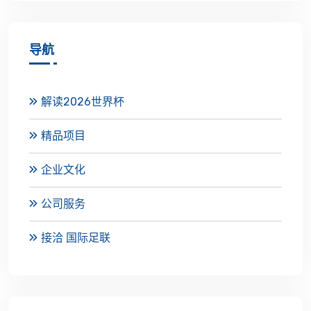
导航
解读2026世界杯
精品项目
企业文化
公司服务
接洽 国际足联