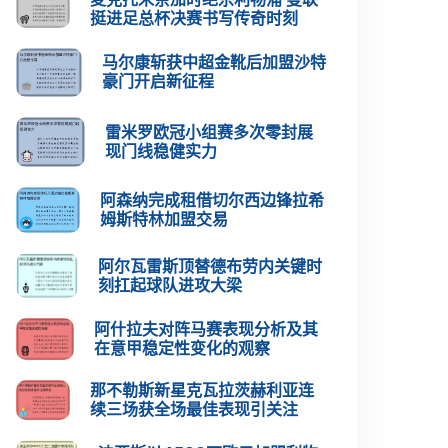
挺进足总杯决赛书写传奇时刻
马尔康斩获中超金靴后加盟沙特
豪门开启新征程
雷米罗欧冠小组赛多次零封展
现门线稳健实力
阿森纳完成租借切尔西边锋拉希
姆斯特林加盟交易
阿尔瓦雷斯顶替德布劳内关键时
刻扛起球队进攻大梁
阿什拉夫对阵马赛表现分析及其
在意甲稳定性变化的观察
那不勒斯新星克瓦拉茨赫利亚连
续三场获全场最佳表现引关注