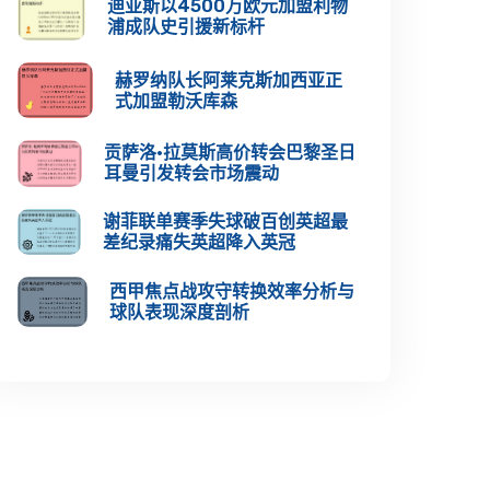
迪亚斯以4500万欧元加盟利物
浦成队史引援新标杆
赫罗纳队长阿莱克斯加西亚正
式加盟勒沃库森
贡萨洛·拉莫斯高价转会巴黎圣日
耳曼引发转会市场震动
谢菲联单赛季失球破百创英超最
差纪录痛失英超降入英冠
西甲焦点战攻守转换效率分析与
球队表现深度剖析