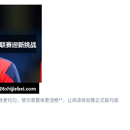
数更均匀，使文章整体更流畅**，让阅读体验像正式报刊或